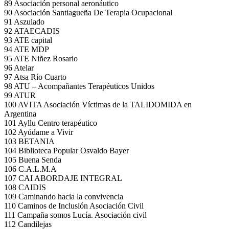
89 Asociación personal aeronáutico
90 Asociación Santiagueña De Terapia Ocupacional
91 Aszulado
92 ATAECADIS
93 ATE capital
94 ATE MDP
95 ATE Niñez Rosario
96 Atelar
97 Atsa Río Cuarto
98 ATU – Acompañantes Terapéuticos Unidos
99 ATUR
100 AVITA Asociación Víctimas de la TALIDOMIDA en
Argentina
101 Ayllu Centro terapéutico
102 Ayúdame a Vivir
103 BETANIA
104 Biblioteca Popular Osvaldo Bayer
105 Buena Senda
106 C.A.L.M.A
107 CAI ABORDAJE INTEGRAL
108 CAIDIS
109 Caminando hacia la convivencia
110 Caminos de Inclusión Asociación Civil
111 Campaña somos Lucía. Asociación civil
112 Candilejas