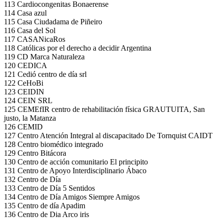
113 Cardiocongenitas Bonaerense
114 Casa azul
115 Casa Ciudadama de Piñeiro
116 Casa del Sol
117 CASANicaRos
118 Católicas por el derecho a decidir Argentina
119 CD Marca Naturaleza
120 CEDICA
121 Cedió centro de día srl
122 CeHoBi
123 CEIDIN
124 CEIN SRL
125 CEMEfIR centro de rehabilitación física GRAUTUITA, San
justo, la Matanza
126 CEMID
127 Centro Atención Integral al discapacitado De Tornquist CAIDT
128 Centro biomédico integrado
129 Centro Bitácora
130 Centro de acción comunitario El principito
131 Centro de Apoyo Interdisciplinario Ábaco
132 Centro de Día
133 Centro de Día 5 Sentidos
134 Centro de Día Amigos Siempre Amigos
135 Centro de día Apadim
136 Centro de Dia Arco iris