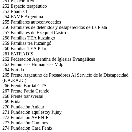
251 Espacio Red
252 Espacio terapéutico
253 Etiam srl
254 FAME Argentina
255 Familiares autoconvocados
256 Familiares de detenidos y desaparecidos de La Plata
257 Familiares de Ezequiel Castro
258 Familias TEA Ituzaingó
259 Familias tea Ituzaingó
260 Familias TEA Pilar
261 FATRADIS
262 Federación Argentina de Iglesias Evangélicas
263 Feministas Humanistas Mdp
264 Fort da
265 Frente Argentino de Prestadores Al Servicio de la Discapacidad
(F.A.P.A.D )
266 Frente Barrial CTA
267 Frente Patria Grande
268 Frente transversal
269 Frida
270 Fundación Anidar
271 Fundación aquí estoy Jujuy
272 Fundación AVENIR
273 Fundación Caminos
274 Fundación Casa Fenix