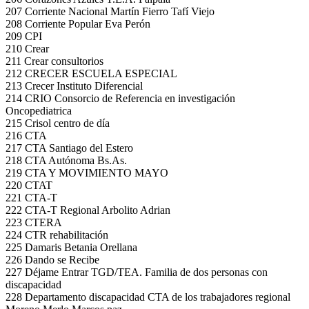
207 Corriente Nacional Martín Fierro Tafí Viejo
208 Corriente Popular Eva Perón
209 CPI
210 Crear
211 Crear consultorios
212 CRECER ESCUELA ESPECIAL
213 Crecer Instituto Diferencial
214 CRIO Consorcio de Referencia en investigación
Oncopediatrica
215 Crisol centro de día
216 CTA
217 CTA Santiago del Estero
218 CTA Autónoma Bs.As.
219 CTA Y MOVIMIENTO MAYO
220 CTAT
221 CTA-T
222 CTA-T Regional Arbolito Adrian
223 CTERA
224 CTR rehabilitación
225 Damaris Betania Orellana
226 Dando se Recibe
227 Déjame Entrar TGD/TEA. Familia de dos personas con
discapacidad
228 Departamento discapacidad CTA de los trabajadores regional