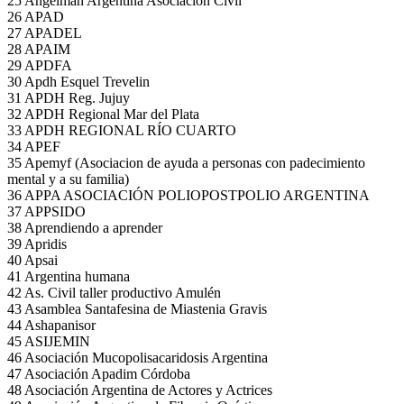
25 Angelman Argentina Asociación Civil
26 APAD
27 APADEL
28 APAIM
29 APDFA
30 Apdh Esquel Trevelin
31 APDH Reg. Jujuy
32 APDH Regional Mar del Plata
33 APDH REGIONAL RÍO CUARTO
34 APEF
35 Apemyf (Asociacion de ayuda a personas con padecimiento
mental y a su familia)
36 APPA ASOCIACIÓN POLIOPOSTPOLIO ARGENTINA
37 APPSIDO
38 Aprendiendo a aprender
39 Apridis
40 Apsai
41 Argentina humana
42 As. Civil taller productivo Amulén
43 Asamblea Santafesina de Miastenia Gravis
44 Ashapanisor
45 ASIJEMIN
46 Asociación Mucopolisacaridosis Argentina
47 Asociación Apadim Córdoba
48 Asociación Argentina de Actores y Actrices