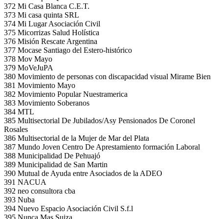
372 Mi Casa Blanca C.E.T.
373 Mi casa quinta SRL
374 Mi Lugar Asociación Civil
375 Micorrizas Salud Holística
376 Misión Rescate Argentina
377 Mocase Santiago del Estero-histórico
378 Mov Mayo
379 MoVeJuPA
380 Movimiento de personas con discapacidad visual Mirame Bien
381 Movimiento Mayo
382 Movimiento Popular Nuestramerica
383 Movimiento Soberanos
384 MTL
385 Multisectorial De Jubilados/Asy Pensionados De Coronel
Rosales
386 Multisectorial de la Mujer de Mar del Plata
387 Mundo Joven Centro De Aprestamiento formación Laboral
388 Municipalidad De Pehuajó
389 Municipalidad de San Martin
390 Mutual de Ayuda entre Asociados de la ADEO
391 NACUA
392 neo consultora cba
393 Nuba
394 Nuevo Espacio Asociación Civil S.f.l
395 Nunca Mas Suiza