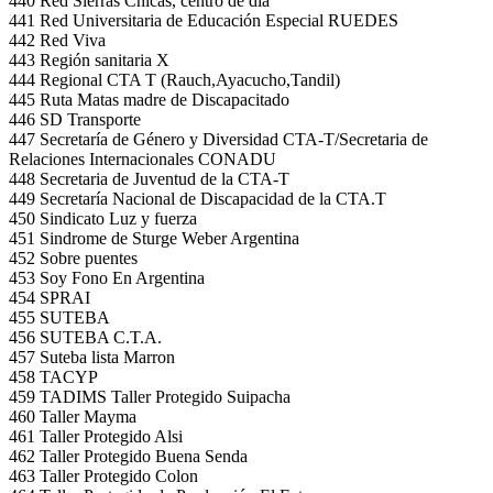
440 Red Sierras Chicas, centro de día
441 Red Universitaria de Educación Especial RUEDES
442 Red Viva
443 Región sanitaria X
444 Regional CTA T (Rauch,Ayacucho,Tandil)
445 Ruta Matas madre de Discapacitado
446 SD Transporte
447 Secretaría de Género y Diversidad CTA-T/Secretaria de
Relaciones Internacionales CONADU
448 Secretaria de Juventud de la CTA-T
449 Secretaría Nacional de Discapacidad de la CTA.T
450 Sindicato Luz y fuerza
451 Sindrome de Sturge Weber Argentina
452 Sobre puentes
453 Soy Fono En Argentina
454 SPRAI
455 SUTEBA
456 SUTEBA C.T.A.
457 Suteba lista Marron
458 TACYP
459 TADIMS Taller Protegido Suipacha
460 Taller Mayma
461 Taller Protegido Alsi
462 Taller Protegido Buena Senda
463 Taller Protegido Colon