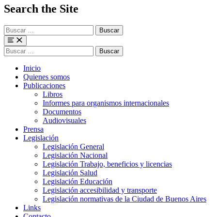
Search the Site
Buscar
para:
Menu
Buscar
para:
Inicio
Quienes somos
Publicaciones
Libros
Informes para organismos internacionales
Documentos
Audiovisuales
Prensa
Legislación
Legislación General
Legislación Nacional
Legislación Trabajo, beneficios y licencias
Legislación Salud
Legislación Educación
Legislación accesibilidad y transporte
Legislación normativas de la Ciudad de Buenos Aires
Links
Contacto