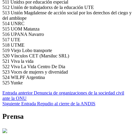
511 Unidxs por educación especial
512 Unión de trabajadorxs de la educación UTE
513 Unión Magdalense de acción social por los derechos del ciego y
del ambliope
514 UNRC
515 UOM Matanza
516 UPANA Navarro
517 UTE
518 UTME
519 Viejo Lobo transporte
520 Vínculos CET (Marsiluc SRL)
521 Viva la vida
522 Viva La Vida Centro De Dia
523 Voces de mujeres y diversidad
524 WILPF Argentina
525 Yunke
Skip
Navegación
Entrada anterior
Denuncia de organizaciones de la sociedad civil
back
ante la ONU
de
to
Siguiente Entrada
Repudio al cierre de la ANDIS
main
entradas
navigation
Prensa