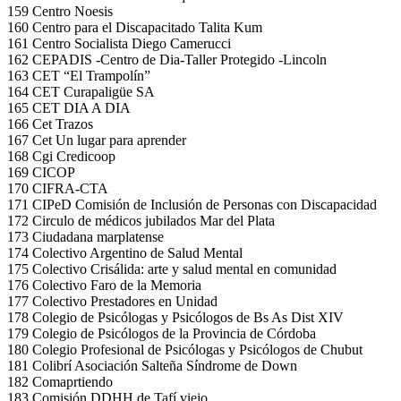
159 Centro Noesis
160 Centro para el Discapacitado Talita Kum
161 Centro Socialista Diego Camerucci
162 CEPADIS -Centro de Dia-Taller Protegido -Lincoln
163 CET “El Trampolín”
164 CET Curapaligüe SA
165 CET DIA A DIA
166 Cet Trazos
167 Cet Un lugar para aprender
168 Cgi Credicoop
169 CICOP
170 CIFRA-CTA
171 CIPeD Comisión de Inclusión de Personas con Discapacidad
172 Circulo de médicos jubilados Mar del Plata
173 Ciudadana marplatense
174 Colectivo Argentino de Salud Mental
175 Colectivo Crisálida: arte y salud mental en comunidad
176 Colectivo Faro de la Memoria
177 Colectivo Prestadores en Unidad
178 Colegio de Psicólogas y Psicólogos de Bs As Dist XIV
179 Colegio de Psicólogos de la Provincia de Córdoba
180 Colegio Profesional de Psicólogas y Psicólogos de Chubut
181 Colibrí Asociación Salteña Síndrome de Down
182 Comaprtiendo
183 Comisión DDHH de Tafí viejo