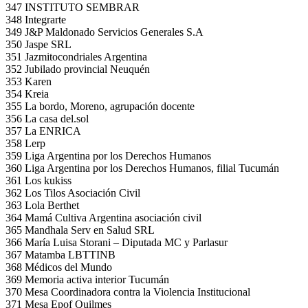
347 INSTITUTO SEMBRAR
348 Integrarte
349 J&P Maldonado Servicios Generales S.A
350 Jaspe SRL
351 Jazmitocondriales Argentina
352 Jubilado provincial Neuquén
353 Karen
354 Kreia
355 La bordo, Moreno, agrupación docente
356 La casa del.sol
357 La ENRICA
358 Lerp
359 Liga Argentina por los Derechos Humanos
360 Liga Argentina por los Derechos Humanos, filial Tucumán
361 Los kukiss
362 Los Tilos Asociación Civil
363 Lola Berthet
364 Mamá Cultiva Argentina asociación civil
365 Mandhala Serv en Salud SRL
366 María Luisa Storani – Diputada MC y Parlasur
367 Matamba LBTTINB
368 Médicos del Mundo
369 Memoria activa interior Tucumán
370 Mesa Coordinadora contra la Violencia Institucional
371 Mesa Epof Quilmes