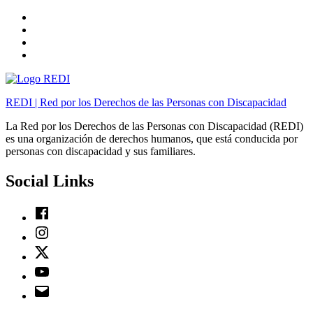
Skip
to
Skip
main
to
Skip
navigation
main
to
Skip
content
footer
to
sidebar
REDI | Red por los Derechos de las Personas con Discapacidad
La Red por los Derechos de las Personas con Discapacidad (REDI)
es una organización de derechos humanos, que está conducida por
personas con discapacidad y sus familiares.
Social Links
Facebook
Instagram
Twitter
Youtube
Email