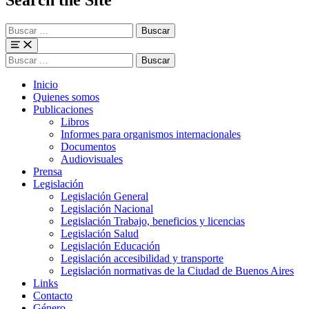
Buscar
para:
Menu
Buscar
para:
Inicio
Quienes somos
Publicaciones
Libros
Informes para organismos internacionales
Documentos
Audiovisuales
Prensa
Legislación
Legislación General
Legislación Nacional
Legislación Trabajo, beneficios y licencias
Legislación Salud
Legislación Educación
Legislación accesibilidad y transporte
Legislación normativas de la Ciudad de Buenos Aires
Links
Contacto
Género