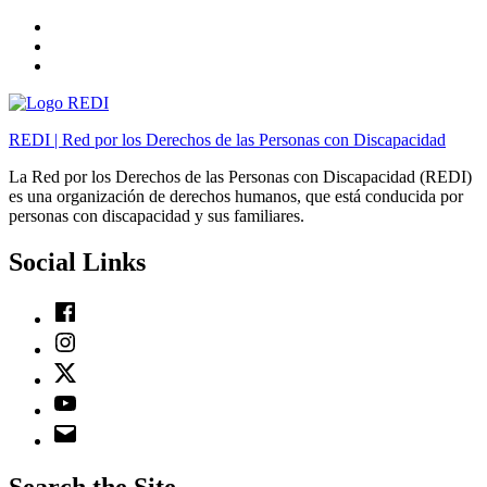
Skip
to
Skip
main
to
Skip
navigation
main
to
content
footer
REDI | Red por los Derechos de las Personas con Discapacidad
La Red por los Derechos de las Personas con Discapacidad (REDI)
es una organización de derechos humanos, que está conducida por
personas con discapacidad y sus familiares.
Social Links
Facebook
Instagram
Twitter
Youtube
Email
Search the Site