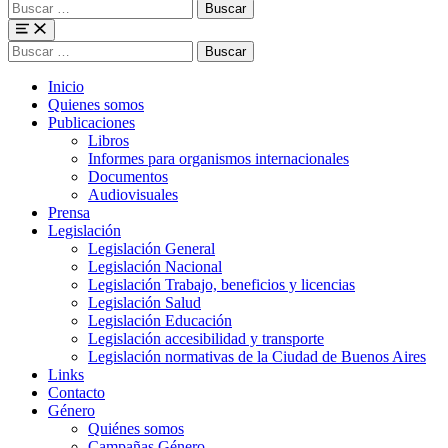
Buscar
para:
Menu
Buscar
para:
Inicio
Quienes somos
Publicaciones
Libros
Informes para organismos internacionales
Documentos
Audiovisuales
Prensa
Legislación
Legislación General
Legislación Nacional
Legislación Trabajo, beneficios y licencias
Legislación Salud
Legislación Educación
Legislación accesibilidad y transporte
Legislación normativas de la Ciudad de Buenos Aires
Links
Contacto
Género
Quiénes somos
Campañas Género