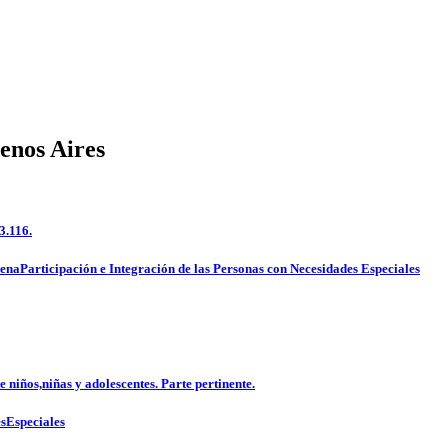
enos Aires
3.116.
lenaParticipación e Integración de las Personas con Necesidades Especiales
 niños,niñas y adolescentes. Parte pertinente.
esEspeciales