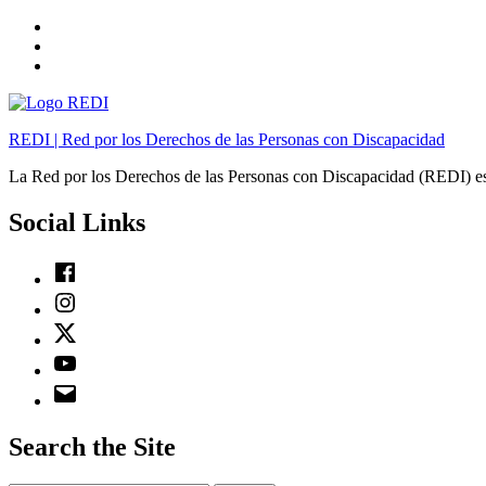
Skip
to
Skip
main
to
Skip
navigation
main
to
content
footer
REDI | Red por los Derechos de las Personas con Discapacidad
La Red por los Derechos de las Personas con Discapacidad (REDI) es
Social Links
Facebook
Instagram
Twitter
Youtube
Email
Search the Site