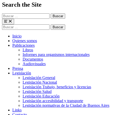
Search the Site
Buscar
para:
Menu
Buscar
para:
Inicio
Quienes somos
Publicaciones
Libros
Informes para organismos internacionales
Documentos
Audiovisuales
Prensa
Legislación
Legislación General
Legislación Nacional
Legislación Trabajo, beneficios y licencias
Legislación Salud
Legislación Educación
Legislación accesibilidad y transporte
Legislación normativas de la Ciudad de Buenos Aires
Links
Contacto