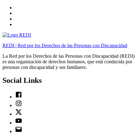
Skip
to
Skip
main
to
Skip
navigation
main
to
Skip
content
footer
to
sidebar
REDI | Red por los Derechos de las Personas con Discapacidad
La Red por los Derechos de las Personas con Discapacidad (REDI)
es una organización de derechos humanos, que está conducida por
personas con discapacidad y sus familiares.
Social Links
Facebook
Instagram
Twitter
Youtube
Email