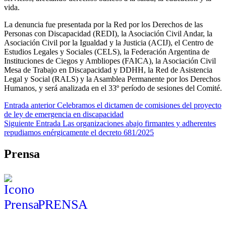
vida.
La denuncia fue presentada por la Red por los Derechos de las
Personas con Discapacidad (REDI), la Asociación Civil Andar, la
Asociación Civil por la Igualdad y la Justicia (ACIJ), el Centro de
Estudios Legales y Sociales (CELS), la Federación Argentina de
Instituciones de Ciegos y Ambliopes (FAICA), la Asociación Civil
Mesa de Trabajo en Discapacidad y DDHH, la Red de Asistencia
Legal y Social (RALS) y la Asamblea Permanente por los Derechos
Humanos, y será analizada en el 33º período de sesiones del Comité.
Skip
Navegación
Entrada anterior
Celebramos el dictamen de comisiones del proyecto
back
de ley de emergencia en discapacidad
de
to
Siguiente Entrada
Las organizaciones abajo firmantes y adherentes
main
entradas
repudiamos enérgicamente el decreto 681/2025
navigation
Prensa
PRENSA