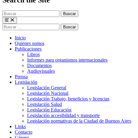
Buscar
para:
Menu
Buscar
para:
Inicio
Quienes somos
Publicaciones
Libros
Informes para organismos internacionales
Documentos
Audiovisuales
Prensa
Legislación
Legislación General
Legislación Nacional
Legislación Trabajo, beneficios y licencias
Legislación Salud
Legislación Educación
Legislación accesibilidad y transporte
Legislación normativas de la Ciudad de Buenos Aires
Links
Contacto
Género