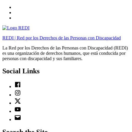
Skip
to
Skip
main
to
Skip
navigation
main
to
content
footer
REDI | Red por los Derechos de las Personas con Discapacidad
La Red por los Derechos de las Personas con Discapacidad (REDI)
es una organización de derechos humanos, que está conducida por
personas con discapacidad y sus familiares.
Social Links
Facebook
Instagram
Twitter
Youtube
Email
Search the Site