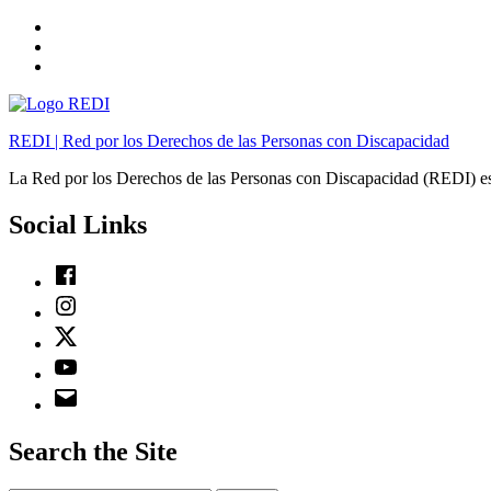
Skip
to
Skip
main
to
Skip
navigation
main
to
content
footer
REDI | Red por los Derechos de las Personas con Discapacidad
La Red por los Derechos de las Personas con Discapacidad (REDI) es
Social Links
Facebook
Instagram
Twitter
Youtube
Email
Search the Site