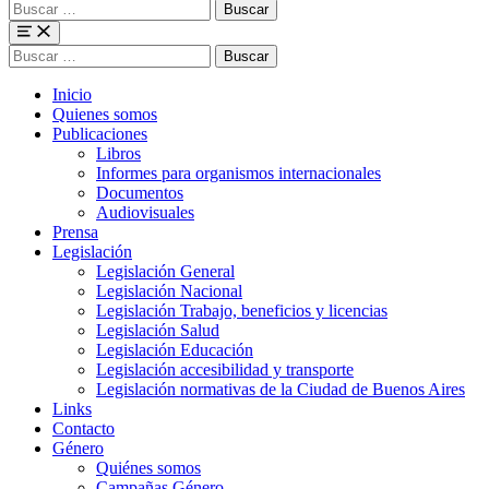
Buscar
para:
Menu
Buscar
para:
Inicio
Quienes somos
Publicaciones
Libros
Informes para organismos internacionales
Documentos
Audiovisuales
Prensa
Legislación
Legislación General
Legislación Nacional
Legislación Trabajo, beneficios y licencias
Legislación Salud
Legislación Educación
Legislación accesibilidad y transporte
Legislación normativas de la Ciudad de Buenos Aires
Links
Contacto
Género
Quiénes somos
Campañas Género