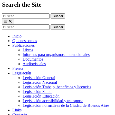
Search the Site
Buscar
para:
Menu
Buscar
para:
Inicio
Quienes somos
Publicaciones
Libros
Informes para organismos internacionales
Documentos
Audiovisuales
Prensa
Legislación
Legislación General
Legislación Nacional
Legislación Trabajo, beneficios y licencias
Legislación Salud
Legislación Educación
Legislación accesibilidad y transporte
Legislación normativas de la Ciudad de Buenos Aires
Links
Contacto