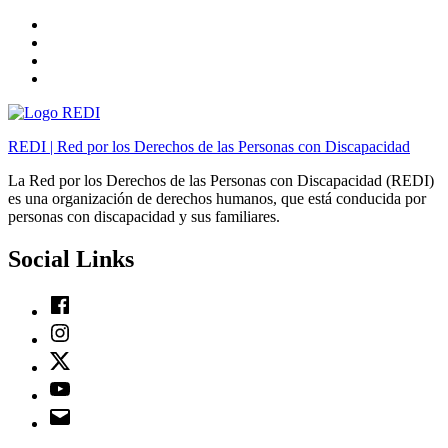
Skip
to
Skip
main
to
Skip
navigation
main
to
Skip
content
footer
to
sidebar
REDI | Red por los Derechos de las Personas con Discapacidad
La Red por los Derechos de las Personas con Discapacidad (REDI)
es una organización de derechos humanos, que está conducida por
personas con discapacidad y sus familiares.
Social Links
Facebook
Instagram
Twitter
Youtube
Email