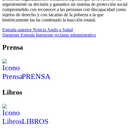
urgentemente su decisión y garantice un sistema de protección social
comprometido con reconocer a las personas con discapacidad como
sujetos de derecho y con sacarlas de la pobreza a la que
históricamente las ha condenado la inacción estatal.
Skip
Navegación
Entrada anterior
Noticia Andis a Salud
back
Siguiente Entrada
Interpone reclamo administrativo
de
to
main
entradas
Prensa
navigation
PRENSA
Libros
LIBROS