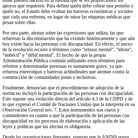
todas pueden hacerlo en la medida que se les proporcionen los
apoyos que requieren. Para definir quién debe cobrar una pensión y
quién no, el Estado debe evaluar las barreras económicas y sociales
que cada una enfrenta, en lugar de mirar las etiquetas médicas que
pesan sobre ellas.
Por otra parte, alertan sobre las expresiones que utiliza, las que
refuerzan la discriminación que ha existido históricamente y que aún
hoy existe hacia las personas con discapacidad. En efecto, el anexo
de la resolución recurre a términos como “retraso mental”, “idiota”,
“imbécil” y “débil mental”. El hecho de que la propia
Administración Pública continúe utilizando estos términos para
referirse a determinadas personas es sumamente grave, ya que
refuerza estereotipos y barreras actitudinales que atentan contra la
construcción de comunidades justas e inclusivas.
Finalmente, denuncian que el procedimiento de adopción de la
norma no incluyó la participación de las personas con discapacidad.
Esto supone una violación directa del artículo 4.3 de la CDPD y de
lo que expresó el Comité de Naciones Unidas que la interpreta en su
Observación General nro. 7. Estos instrumentos son claros y
contundentes en cuanto a que la participación de las personas con
discapacidad en los procesos de elaboración y aplicación de las
leyes y políticas que las afectan es obligatoria.
Desde las organizaciones firmantes, esperan que la ANDIS revea