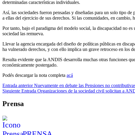
determinadas características individuales.
Así, las sociedades fueron pensadas y diseñadas para un solo tipo de 
a ellas del ejercicio de sus derechos. Si las comunidades, en cambio,
Por tanto, bajo el paradigma del modelo social, la discapacidad no es u
sociedad las remueva.
Llevar la agencia encargada del diseño de políticas públicas en discap
ha vulnerado derechos, y con ello implica un grave retroceso en los de
Resulta evidente que la ANDIS desarrolla muchas otras funciones que s
económicamente postergado.
Podés descargar la nota completa
acá
Skip
Navegación
Entrada anterior
Nuevamente en debate las Pensiones no contributiva
back
Siguiente Entrada
Organizaciones de la sociedad civil solicitan a AN
de
to
main
entradas
Prensa
navigation
PRENSA