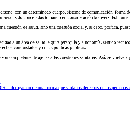
persona, con un determinado cuerpo, sistema de comunicación, forma de 
 hubieran sido concebidas tomando en consideración la diversidad human
na cuestión de salud, sino una cuestión social y, al cabo, política, puest
acidad a un área de salud le quita jerarquía y autonomía, sentido técnic
rechos conquistados y en las políticas públicas.
on completamente ajenas a las cuestiones sanitarias. Así, se vuelve a p
s
DIS la derogación de una norma que viola los derechos de las personas