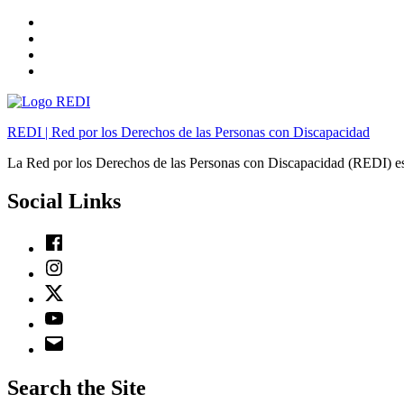
Skip
to
Skip
main
to
Skip
navigation
main
to
Skip
content
footer
to
sidebar
REDI | Red por los Derechos de las Personas con Discapacidad
La Red por los Derechos de las Personas con Discapacidad (REDI) es
Social Links
Facebook
Instagram
Twitter
Youtube
Email
Search the Site