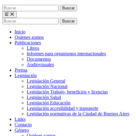
Buscar
para:
Menu
Buscar
para:
Inicio
Quienes somos
Publicaciones
Libros
Informes para organismos internacionales
Documentos
Audiovisuales
Prensa
Legislación
Legislación General
Legislación Nacional
Legislación Trabajo, beneficios y licencias
Legislación Salud
Legislación Educación
Legislación accesibilidad y transporte
Legislación normativas de la Ciudad de Buenos Aires
Links
Contacto
Género
Quiénes somos