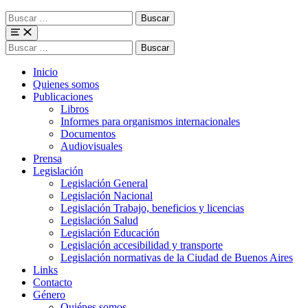
Buscar
para:
Menu
Buscar
para:
Inicio
Quienes somos
Publicaciones
Libros
Informes para organismos internacionales
Documentos
Audiovisuales
Prensa
Legislación
Legislación General
Legislación Nacional
Legislación Trabajo, beneficios y licencias
Legislación Salud
Legislación Educación
Legislación accesibilidad y transporte
Legislación normativas de la Ciudad de Buenos Aires
Links
Contacto
Género
Quiénes somos