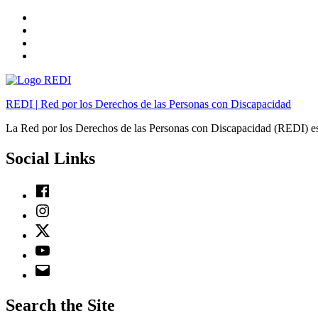
Skip
to
Skip
main
to
Skip
navigation
main
to
Skip
content
footer
to
sidebar
REDI | Red por los Derechos de las Personas con Discapacidad
La Red por los Derechos de las Personas con Discapacidad (REDI) es
Social Links
Facebook
Instagram
Twitter
Youtube
Email
Search the Site