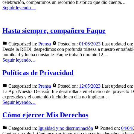
celebración, compartimos un recorrido histórico que dio cuenta…
Seguir leyendo…
Hasta siempre, compañero Faque
Categorized in:
Prensa
Posted on:
01/06/2023
Last updated on:
Desde la REDI, despedimos con profunda tristeza a nuestro entrañable
humildad y lucha constante. Faque trabajó durante 12…
Seguir leyendo…
Políticas de Privacidad
Categorized in:
Prensa
Posted on:
12/05/2023
Last updated on:
La App Nuestra Decisión fue desarrollada en el marco del proyecto D
expresadas y el contenido incluido en ella no implican…
Seguir leyendo…
Cómo ejercer Mis Derechos
Categorized in:
Igualdad y no discriminación
Posted on:
04/04
Centros de salud ¿Qué recursos tenés para ejercer tus derec