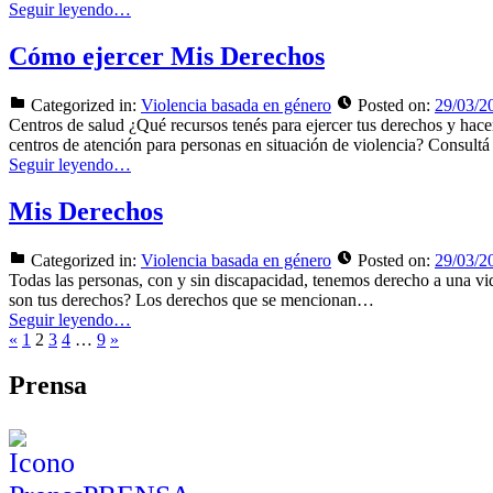
Seguir leyendo…
Cómo ejercer Mis Derechos
Categorized in:
Violencia basada en género
Posted on:
29/03/2
Centros de salud ¿Qué recursos tenés para ejercer tus derechos 
centros de atención para personas en situación de violencia? Consult
Seguir leyendo…
Mis Derechos
Categorized in:
Violencia basada en género
Posted on:
29/03/2
Todas las personas, con y sin discapacidad, tenemos derecho a una v
son tus derechos? Los derechos que se mencionan…
Seguir leyendo…
Previous
Page:
Page:
Page:
Page:
Page:
Next
«
1
2
3
4
…
9
»
page
page
Prensa