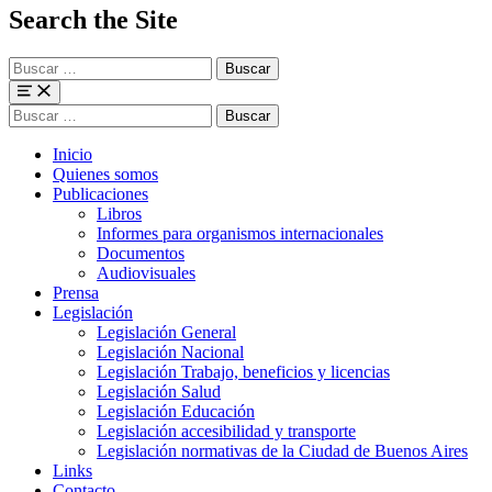
Search the Site
Buscar
para:
Menu
Buscar
para:
Inicio
Quienes somos
Publicaciones
Libros
Informes para organismos internacionales
Documentos
Audiovisuales
Prensa
Legislación
Legislación General
Legislación Nacional
Legislación Trabajo, beneficios y licencias
Legislación Salud
Legislación Educación
Legislación accesibilidad y transporte
Legislación normativas de la Ciudad de Buenos Aires
Links
Contacto