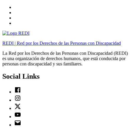
Skip
to
Skip
main
to
Skip
navigation
main
to
Skip
content
footer
to
sidebar
REDI | Red por los Derechos de las Personas con Discapacidad
La Red por los Derechos de las Personas con Discapacidad (REDI)
es una organización de derechos humanos, que está conducida por
personas con discapacidad y sus familiares.
Social Links
Facebook
Instagram
Twitter
Youtube
Email